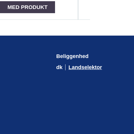
MED PRO
MED PRODUKT
Beliggenhed
dk
Landselektor