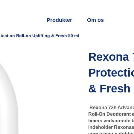
Produkter
Om os
ection Roll-on Uplifting & Fresh 50 ml
Rexona 
Protecti
& Fresh
Rexona 72h Advanced
Roll-On Deodorant er 
timers vedvarende b
indeholder Rexonas 
som giver en dobbelt 