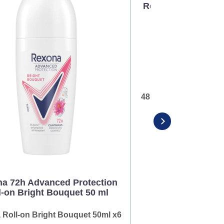
Rexona 72h Advanc
Roll-on Cotton
48h Rexona Cotton Dr
a 72h Advanced Protection
l-on Bright Bouquet 50 ml
Roll-on Bright Bouquet 50ml x6