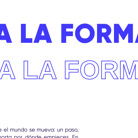
A LA FORM
A LA FOR
e el mundo se mueva: un paso,
mporta por dónde empieces. En